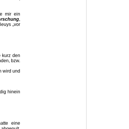
e mir ein
Forschung
,
Beuys „vor
e kurz den
nden, bzw.
n wird und
dig hinein
atte eine
abgepult,