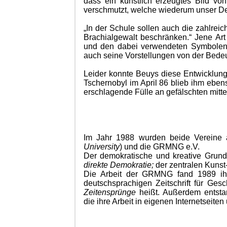
dass ein künstlich erzeugtes Bild vo
verschmutzt, welche wiederum unser De
„In der Schule sollen auch die zahlrei
Brachialgewalt beschränken.“ Jene Art
und den dabei verwendeten Symbolen a
auch seine Vorstellungen von der Bede
Leider konnte Beuys diese Entwicklung
Tschernobyl im April 86 blieb ihm eben
erschlagende Fülle an gefälschten mit
Im Jahr 1988 wurden beide Vereine 
University
) und die GRMNG e.V.
Der demokratische und kreative Grund
direkte Demokratie
;
der zentralen Kunst
Die Arbeit der GRMNG fand 1989 ih
deutschsprachigen Zeitschrift für Gesc
Zeitensprünge
heißt. Außerdem entstan
die ihre Arbeit in eigenen Internetseite