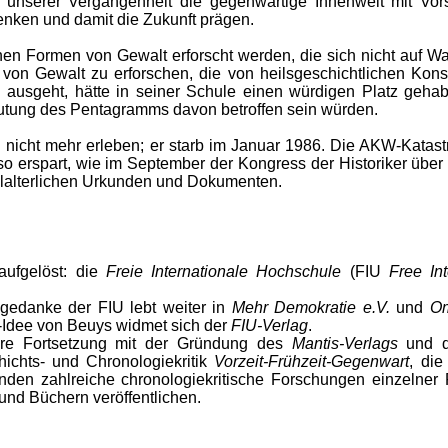
n unserer Vergangenheit die gegenwärtige Innenwelt mit Vor
nken und damit die Zukunft prägen.
chen Formen von Gewalt erforscht werden, die sich nicht auf Wa
 von Gewalt zu erforschen, die von heilsgeschichtlichen Kons
usgeht, hätte in seiner Schule einen würdigen Platz gehab
utung des Pentagramms davon betroffen sein würden.
 nicht mehr erleben; er starb im Januar 1986. Die AKW-Katas
so erspart, wie im September der Kongress der Historiker über 
telalterlichen Urkunden und Dokumenten.
aufgelöst: die
Freie Internationale Hochschule
(FIU
Free Int
gedanke der FIU lebt weiter in
Mehr Demokratie e.V.
und
Om
-Idee von Beuys widmet sich der
FIU-Verlag
.
re Fortsetzung mit der Gründung des
Mantis-Verlags
und d
hichts- und Chrono­logiekritik
Vorzeit-Frühzeit-Gegenwart
, die
den zahlreiche chronologiekritische Forschungen einzelner
n und Büchern veröffentlichen.