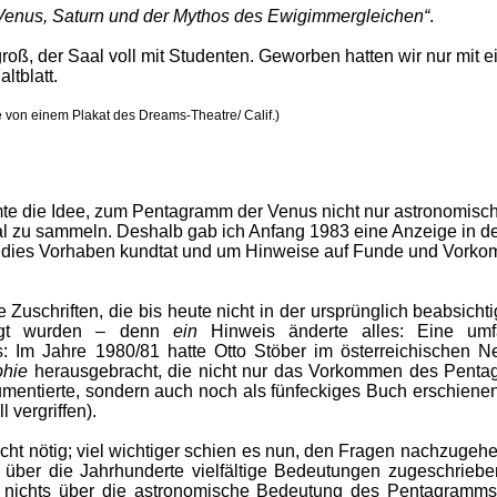
Venus, Saturn und der Mythos des Ewigimmergleichen“
.
roß, der Saal voll mit Studenten. Geworben hatten wir nur mit 
ltblatt.
e von einem Plakat des Dreams-Theatre/ Calif.)
mte die Idee, zum Pentagramm der Venus nicht nur astronomisc
l zu sammeln. Deshalb gab ich Anfang 1983 eine Anzeige in d
ch dies Vorhaben kundtat und um Hinweise auf Funde und Vork
e Zuschriften, die bis heute nicht in der ursprünglich beabsicht
rdigt wurden – denn
ein
Hinweis änderte alles: Eine umf
Im Jahre 1980/81 hatte Otto Stöber im österreichischen Ne
phie
herausgebracht, die nicht nur das Vorkommen des Penta
umentierte, sondern auch noch als fünfeckiges Buch erschiene
l vergriffen).
cht nötig; viel wichtiger schien es nun, den Fragen nachzugehe
über die Jahrhunderte vielfältige Bedeutungen zugeschrieb
e nichts über die astronomische Bedeutung des Pentagramms