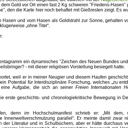
s dem Gold vor Ort einen fast 2 Kg schweren "Friedens-Hasen"
e", den die Karte hier noch behaftet mit Gießresten zeigt. Es w
m Hasen und vom Hasen als Goldstrahl zur Sonne, gehalten 
 klugerweise „ohne Titel“.
e:
Pentagramm ein dynamisches "Zeichen des Neuen Bundes und 
lsbringer? - mit dieser religiösen Vorstellung besiegelt hatte.
wortet, weil er in meiner Neugier und diesem Haufen geschichts
, ein Potential für Interdisziplinäre Forschung, welches „zu ent
 eine Aufgabe, die sich an seiner
Freien Internationalen 
ie erste geschichts- und chronologiekritische Bewegung in D
rfen, denn im Hochschulmanifest schrieb er: „Mit dem
 Innenweltverschmutzung parallel“. Er meinte damit zwar n
n der Literatur und in Schulbüchern, aber er hätte durchaus v