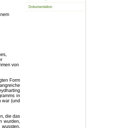
Dokumentation
einem
hes,
er
ommen von
igten Form
angreiche
ydharting
gramms in
n war (und
n, die das
en wurden,
 wussten,