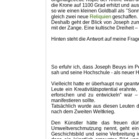
die Krone auf 1100 Grad erhitzt und au
so wie einen kleinen Goldball als "Sonn
Reliquien
gleich zwei neue
geschaffen.
Deshalb geht der Blick von Joseph zu
mit der Zange. Eine kultische Dreiheit –
Hinten steht die Antwort auf meine Frag
So erfuhr ich, dass Joseph Beuys im 
sah und seine Hochschule - als neuer Hei
Vielleicht hatte er überhaupt nur geant
Leute ein Kreativitätspotential erahnte
erforschen und zu entwickeln“ war –
manifestieren sollte.
Tatsächlich wurde aus diesen Leuten d
nach dem Zweiten Weltkrieg.
Den Künstler hätte das freuen dü
Umweltverschmutzung nennt, geht eine
Geschichtsbild und seine Verbreitung i