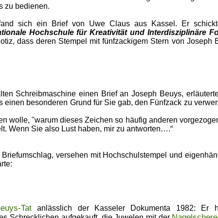
s zu bedienen.
nd sich ein Brief von Uwe Claus aus Kassel. Er schickt
ationale Hochschule für Kreativität und Interdisziplinäre 
 Notiz, dass deren Stempel mit fünfzackigem Stern von Joseph 
alten Schreibmaschine einen Brief an Joseph Beuys, erläutert
es einen besonderen Grund für Sie gab, den Fünfzack zu verwe
inden wolle, "warum dieses Zeichen so häufig anderen vorgezoge
lt. Wenn Sie also Lust haben, mir zu antworten….“
im Briefumschlag, versehen mit Hochschulstempel und eigenhän
rte:
euys-Tat
anlässlich der Kasseler Dokumenta 1982: Er h
Nagelschere
es Schrecklichen aufgekauft, die Juwelen mit der