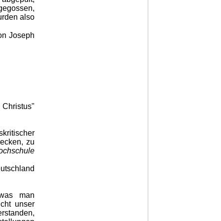
 gegossen,
urden also
von Joseph
Christus"
kritischer
decken, zu
Hochschule
eutschland
, was man
icht unser
erstanden,