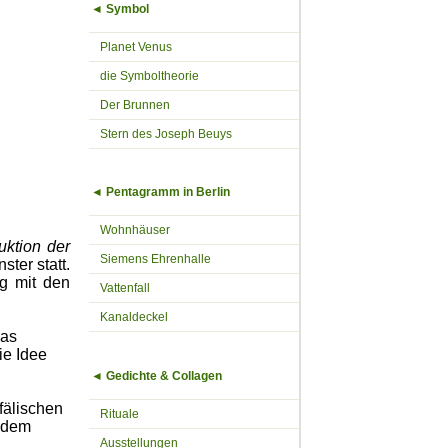
◄ Symbol
Planet Venus
die Symboltheorie
Der Brunnen
Stern des Joseph Beuys
◄ Pentagramm in Berlin
Wohnhäuser
uktion der
Siemens Ehrenhalle
ter statt.
g mit den
Vattenfall
Kanaldeckel
das
ie Idee
◄ Gedichte & Collagen
fälischen
Rituale
r dem
Ausstellungen