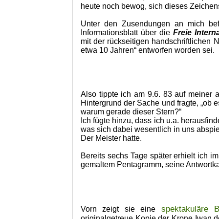
heute noch bewog, sich dieses Zeichen
Unter den Zusendungen an mich befa
Informationsblatt über die
Freie Intern
mit der rückseitigen handschriftlichen
etwa 10 Jahren“ entworfen worden sei.
Also tippte ich am 9.6. 83 auf meiner 
Hintergrund der Sache und fragte, „ob 
warum gerade dieser Stern?“
Ich fügte hinzu, dass ich u.a. herausf
was sich dabei wesentlich in uns abspie
Der Meister hatte.
Bereits sechs Tage später erhielt ich 
gemaltem Pentagramm, seine Antwortka
spektakuläre B
Vorn zeigt sie eine
originalgetreue Kopie der Krone Iwan d