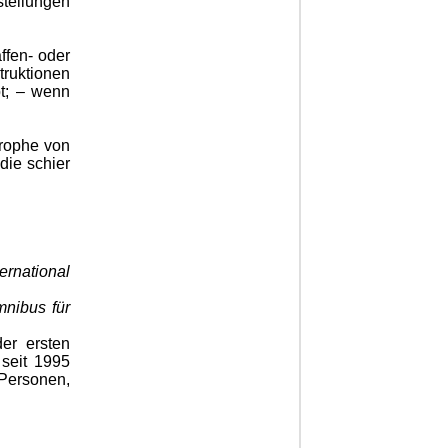
stellungen
ffen- oder
truktionen
t; – wenn
trophe von
die schier
ernational
nibus für
er ersten
 seit 1995
 Personen,